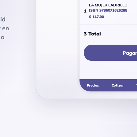
LA MUJER LADRILLO
ISBN 9786071626288
1
$ 117.00
id
r en
3 Total
 a
Paga
Precios
Cotizar