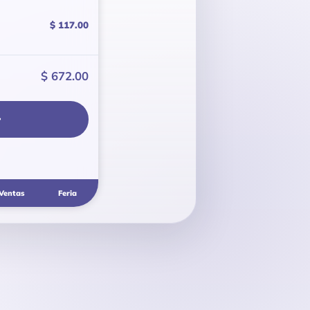
$ 117.00
$ 672.00
r
Ventas
Feria