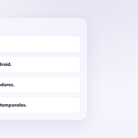
droid.
edores.
temporales.