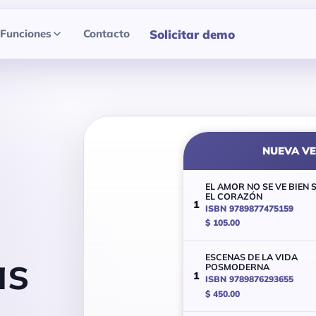
Solicitar demo
Funciones
Contacto
NUEVA V
EL AMOR NO SE VE BIEN 
EL CORAZÓN
1
ISBN 9789877475159
$ 105.00
as
ESCENAS DE LA VIDA
POSMODERNA
1
ISBN 9789876293655
$ 450.00