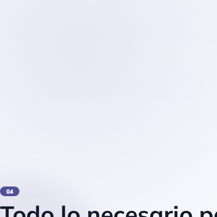
04
Todo lo necesario p